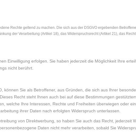
edene Rechte geltend zu machen. Die sich aus der DSGVO ergebenden Betroffenenre
hränkung der Verarbeitung (Artikel 18), das Widerspruchsrecht (Artikel 21), das Re
n Einwilligung erfolgen. Sie haben jederzeit die Möglichkeit Ihre ertei
ngs nicht berührt.
VO, können Sie als Betroffener, aus Gründen, die sich aus Ihrer besond
eses Recht steht Ihnen auch bei auf diese Bestimmungen gestütztem P
nen, welche Ihre Interessen, Rechte und Freiheiten überwiegen oder 
arbeitung ihrer Daten nach erfolgten Widerspruch unterlassen.
eibung von Direktwerbung, so haben Sie auch das Recht, jederzeit Wid
r personenbezogene Daten nicht mehr verarbeiten, sobald Sie Widersp