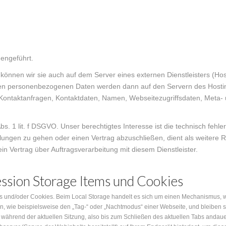
engeführt.
 können wir sie auch auf dem Server eines externen Dienstleisters (Ho
sten personenbezogenen Daten werden dann auf den Servern des Host
 Kontaktanfragen, Kontaktdaten, Namen, Webseitezugriffsdaten, Meta-
Abs. 1 lit. f DSGVO. Unser berechtigtes Interesse ist die technisch fehl
ungen zu gehen oder einen Vertrag abzuschließen, dient als weitere Re
n Vertrag über Auftragsverarbeitung mit diesem Dienstleister.
ession Storage Items und Cookies
s und/oder Cookies. Beim Local Storage handelt es sich um einen Mechanismus, 
, wie beispielsweise den „Tag-“ oder „Nachtmodus“ einer Webseite, und bleiben s
 während der aktuellen Sitzung, also bis zum Schließen des aktuellen Tabs andau