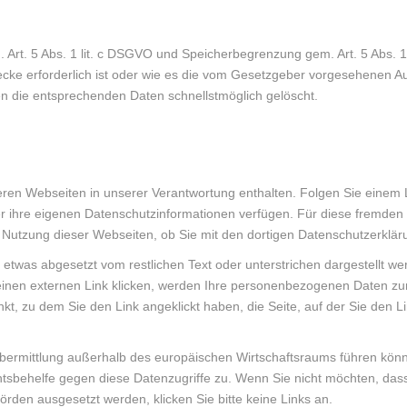
 Art. 5 Abs. 1 lit. c DSGVO und Speicherbegrenzung gem. Art. 5 Abs. 1
ecke erforderlich ist oder wie es die vom Gesetzgeber vorgesehenen A
n die entsprechenden Daten schnellstmöglich gelöscht.
eren Webseiten in unserer Verantwortung enthalten. Folgen Sie einem 
ber ihre eigenen Datenschutzinformationen verfügen. Für diese fremd
 Nutzung dieser Webseiten, ob Sie mit den dortigen Datenschutzerklär
 etwas abgesetzt vom restlichen Text oder unterstrichen dargestellt we
inen externen Link klicken, werden Ihre personenbezogenen Daten zum 
, zu dem Sie den Link angeklickt haben, die Seite, auf der Sie den Lin
nübermittlung außerhalb des europäischen Wirtschaftsraums führen kön
htsbehelfe gegen diese Datenzugriffe zu. Wenn Sie nicht möchten, da
rden ausgesetzt werden, klicken Sie bitte keine Links an.