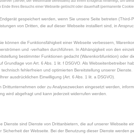
server (Server, der Webinhalte bereitstellt) auf Ihrem Endgerät hinterlegt, um die
 Ende Ihres Besuchs einer Webseite gelöscht oder dauerhaft (permanente Cookies)
ndgerät gespeichert werden, wenn Sie unsere Seite betreten (Third-Pa
tungen von Dritten, die auf dieser Webseite installiert sind, in Anspr
ie können die Funktionsfähigkeit einer Webseite verbessern, Warenkor
strömen und -verhalten durchführen. In Abhängigkeit von den einzeln
eitstellung bestimmter Funktionen gedacht (Warenkorbfunktion) oder d
f Grundlage von Art. 6 Abs. 1 lit. f DSGVO. Als Webseitenbetreiber ha
echnisch fehlerfreien und optimierten Bereitstellung unserer Dienste. 
rer ausdrücklichen Einwilligung (Art. 6 Abs. 1 lit. a DSGVO).
n Drittunternehmen oder zu Analysezwecken eingesetzt werden, inform
ung wird abgefragt und kann jederzeit widerrufen werden.
en
ne Dienste sind Dienste von Drittanbietern, die auf unserer Webseite 
zur Sicherheit der Webseite. Bei der Benutzung dieser Dienste werden