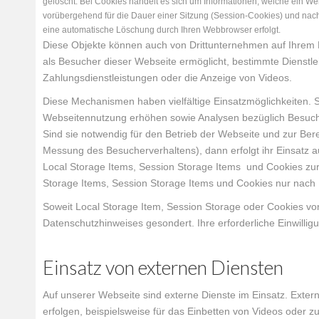
gelöscht. Bei Cookies handelt es sich um Informationen, welche ein Web
vorübergehend für die Dauer einer Sitzung (Session-Cookies) und nach
eine automatische Löschung durch Ihren Webbrowser erfolgt.
Diese Objekte können auch von Drittunternehmen auf Ihrem E
als Besucher dieser Webseite ermöglicht, bestimmte Dienstleis
Zahlungsdienstleistungen oder die Anzeige von Videos.
Diese Mechanismen haben vielfältige Einsatzmöglichkeiten. S
Webseitennutzung erhöhen sowie Analysen bezüglich Besucher
Sind sie notwendig für den Betrieb der Webseite und zur Ber
Messung des Besucherverhaltens), dann erfolgt ihr Einsatz au
Local Storage Items, Session Storage Items und Cookies zur t
Storage Items, Session Storage Items und Cookies nur nach Ih
Soweit Local Storage Item, Session Storage oder Cookies vo
Datenschutzhinweises gesondert. Ihre erforderliche Einwillig
Einsatz von externen Dienst
Auf unserer Webseite sind externe Dienste im Einsatz. Exter
erfolgen, beispielsweise für das Einbetten von Videos oder 